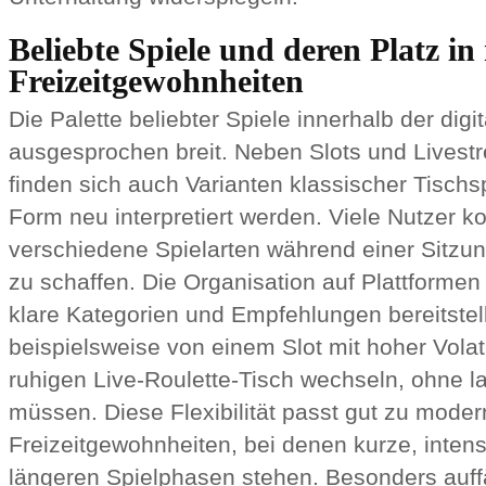
Beliebte Spiele und deren Platz i
Freizeitgewohnheiten
Die Palette beliebter Spiele innerhalb der digi
ausgesprochen breit. Neben Slots und Livest
finden sich auch Varianten klassischer Tischspi
Form neu interpretiert werden. Viele Nutzer k
verschiedene Spielarten während einer Sitz
zu schaffen. Die Organisation auf Plattformen 
klare Kategorien und Empfehlungen bereitstel
beispielsweise von einem Slot mit hoher Volati
ruhigen Live-Roulette-Tisch wechseln, ohne 
müssen. Diese Flexibilität passt gut zu mode
Freizeitgewohnheiten, bei denen kurze, inten
längeren Spielphasen stehen. Besonders auffäl