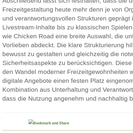
Abschließend lässt sich festhalten, dass die di
Freizeitgestaltung heute mehr denn je von Orga
und verantwortungsvollen Strukturen geprägt i
Livestream-Inhalte bis zu klassischen Spielen
wie Chicken Road eine breite Auswahl, die un
Vorlieben abdeckt. Die klare Strukturierung hilf
bewusst zu gestalten und gleichzeitig die no
Sicherheitsaspekte zu berücksichtigen. Diese
den Wandel moderner Freizeitgewohnheiten w
digitale Angebote einen festen Platz eingen
Kombination aus Unterhaltung und Verantwortu
dass die Nutzung angenehm und nachhaltig b