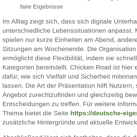
faire Ergebnisse
Im Alltag zeigt sich, dass sich digitale Unte
unterschiedliche Lebenssituationen anpasst.
spielen nur kurze Einheiten am Abend, ander
Sitzungen am Wochenende. Die Organisation 
ermöglicht diese Flexibilität, indem sie schne
Kategorien bereitstellt. Chicken Road ist hier 
dafür, wie sich Vielfalt und Sicherheit mitein
lassen. Die Art der Präsentation hilft Nutzern
Angebot zurechtzufinden und gleichzeitig be
Entscheidungen zu treffen. Für weitere Infor
Thema bietet die Seite
https://deutsche-eig
zusätzliche Hintergründe und aktuelle Entwic