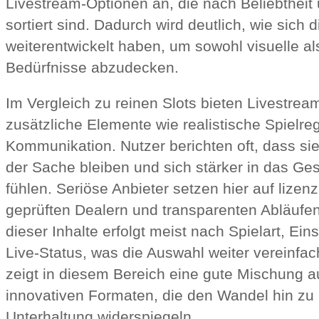
Livestream-Optionen an, die nach Beliebtheit 
sortiert sind. Dadurch wird deutlich, wie sich 
weiterentwickelt haben, um sowohl visuelle al
Bedürfnisse abzudecken.
Im Vergleich zu reinen Slots bieten Livestre
zusätzliche Elemente wie realistische Spielre
Kommunikation. Nutzer berichten oft, dass si
der Sache bleiben und sich stärker in das G
fühlen. Seriöse Anbieter setzen hier auf lizenz
geprüften Dealern und transparenten Abläufen
dieser Inhalte erfolgt meist nach Spielart, Ei
Live-Status, was die Auswahl weiter vereinfa
zeigt in diesem Bereich eine gute Mischung a
innovativen Formaten, die den Wandel hin zu i
Unterhaltung widerspiegeln.