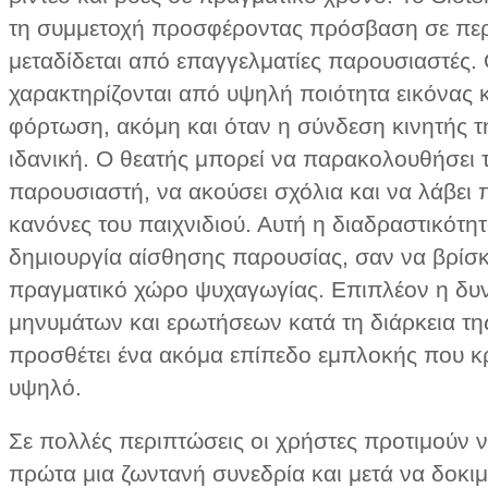
τη συμμετοχή προσφέροντας πρόσβαση σε περ
μεταδίδεται από επαγγελματίες παρουσιαστές. 
χαρακτηρίζονται από υψηλή ποιότητα εικόνας 
φόρτωση, ακόμη και όταν η σύνδεση κινητής τ
ιδανική. Ο θεατής μπορεί να παρακολουθήσει τι
παρουσιαστή, να ακούσει σχόλια και να λάβει 
κανόνες του παιχνιδιού. Αυτή η διαδραστικότη
δημιουργία αίσθησης παρουσίας, σαν να βρίσκε
πραγματικό χώρο ψυχαγωγίας. Επιπλέον η δυ
μηνυμάτων και ερωτήσεων κατά τη διάρκεια τη
προσθέτει ένα ακόμα επίπεδο εμπλοκής που κ
υψηλό.
Σε πολλές περιπτώσεις οι χρήστες προτιμούν
πρώτα μια ζωντανή συνεδρία και μετά να δοκιμά