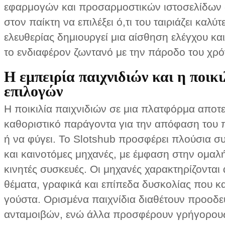
εφαρμογών και προσαρμοστικών ιστοσελίδων δ
στον παίκτη να επιλέξει ό,τι του ταιριάζει καλύ
ελευθερίας δημιουργεί μια αίσθηση ελέγχου κα
το ενδιαφέρον ζωντανό με την πάροδο του χρό
Η εμπειρία παιχνιδιών και η ποικ
επιλογών
Η ποικιλία παιχνιδιών σε μια πλατφόρμα αποτε
καθοριστικό παράγοντα για την απόφαση του π
ή να φύγει. Το Slotshub προσφέρει πλούσια σ
και καινοτόμες μηχανές, με έμφαση στην ομαλή
κινητές συσκευές. Οι μηχανές χαρακτηρίζονται
θέματα, γραφικά και επίπεδα δυσκολίας που κ
γούστα. Ορισμένα παιχνίδια διαθέτουν προοδευ
ανταμοιβών, ενώ άλλα προσφέρουν γρήγορου