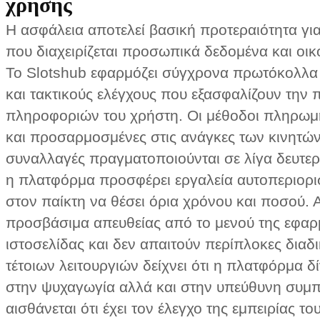
χρήσης
Η ασφάλεια αποτελεί βασική προτεραιότητα γ
που διαχειρίζεται προσωπικά δεδομένα και οικ
Το Slotshub εφαρμόζει σύγχρονα πρωτόκολλ
και τακτικούς ελέγχους που εξασφαλίζουν την
πληροφοριών του χρήστη. Οι μέθοδοι πληρωμή
και προσαρμοσμένες στις ανάγκες των κινητών
συναλλαγές πραγματοποιούνται σε λίγα δευτε
η πλατφόρμα προσφέρει εργαλεία αυτοπεριορι
στον παίκτη να θέσει όρια χρόνου και ποσού. Α
προσβάσιμα απευθείας από το μενού της εφαρ
ιστοσελίδας και δεν απαιτούν περίπλοκες διαδ
τέτοιων λειτουργιών δείχνει ότι η πλατφόρμα δ
στην ψυχαγωγία αλλά και στην υπεύθυνη συμπ
αισθάνεται ότι έχει τον έλεγχο της εμπειρίας το