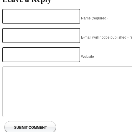
Name (required)
E-mail (will not be published) (
Website
SUBMIT COMMENT