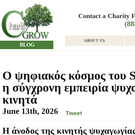
Back to Home
Contact a Charity F
(88
ABOUT US
Ο ψηφιακός κόσμος του S
η σύγχρονη εμπειρία ψυχ
κινητά
June 13th, 2026
Tweet
Η άνοδος της κινητής ψυχαγωγίας